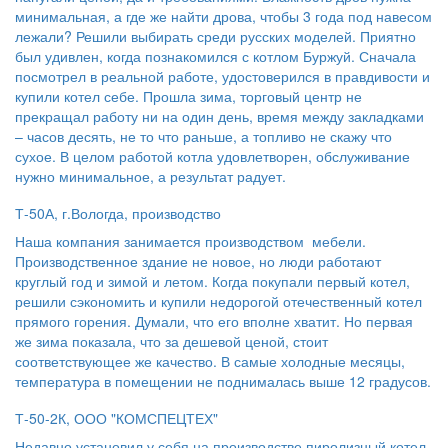
минимальная, а где же найти дрова, чтобы 3 года под навесом
лежали? Решили выбирать среди русских моделей. Приятно
был удивлен, когда познакомился с котлом Буржуй. Сначала
посмотрел в реальной работе, удостоверился в правдивости и
купили котел себе. Прошла зима, торговый центр не
прекращал работу ни на один день, время между закладками
– часов десять, не то что раньше, а топливо не скажу что
сухое. В целом работой котла удовлетворен, обслуживание
нужно минимальное, а результат радует.
Т-50А, г.Вологда, производство
Наша компания занимается производством мебели.
Производственное здание не новое, но люди работают
круглый год и зимой и летом. Когда покупали первый котел,
решили сэкономить и купили недорогой отечественный котел
прямого горения. Думали, что его вполне хватит. Но первая
же зима показала, что за дешевой ценой, стоит
соответствующее же качество. В самые холодные месяцы,
температура в помещении не поднималась выше 12 градусов.
Т-50-2К, ООО "КОМСПЕЦТЕХ"
Недавно установил у себя на производстве пиролизный котел