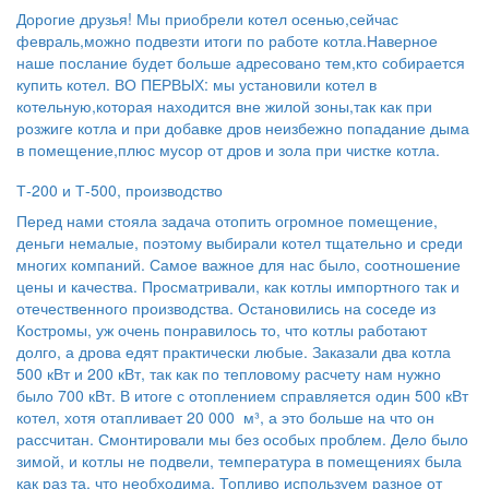
Дорогие друзья! Мы приобрели котел осенью,сейчас
февраль,можно подвезти итоги по работе котла.Наверное
наше послание будет больше адресовано тем,кто собирается
купить котел. ВО ПЕРВЫХ: мы установили котел в
котельную,которая находится вне жилой зоны,так как при
розжиге котла и при добавке дров неизбежно попадание дыма
в помещение,плюс мусор от дров и зола при чистке котла.
Т-200 и Т-500, производство
Перед нами стояла задача отопить огромное помещение,
деньги немалые, поэтому выбирали котел тщательно и среди
многих компаний. Самое важное для нас было, соотношение
цены и качества. Просматривали, как котлы импортного так и
отечественного производства. Остановились на соседе из
Костромы, уж очень понравилось то, что котлы работают
долго, а дрова едят практически любые. Заказали два котла
500 кВт и 200 кВт, так как по тепловому расчету нам нужно
было 700 кВт. В итоге с отоплением справляется один 500 кВт
котел, хотя отапливает 20 000 м³, а это больше на что он
рассчитан. Смонтировали мы без особых проблем. Дело было
зимой, и котлы не подвели, температура в помещениях была
как раз та, что необходима. Топливо используем разное от