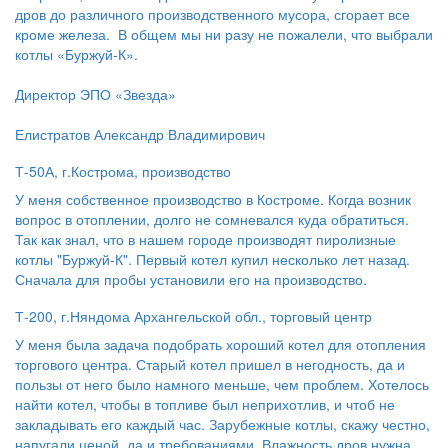
дров до различного производственного мусора, сгорает все
кроме железа. В общем мы ни разу не пожалели, что выбрали
котлы «Буржуй-К».
Директор ЭПО «Звезда»
Елистратов Александр Владимирович
Т-50А, г.Кострома, производство
У меня собственное производство в Костроме. Когда возник
вопрос в отоплении, долго не сомневался куда обратиться.
Так как знал, что в нашем городе производят пиролизные
котлы "Буржуй-К". Первый котел купил несколько лет назад.
Сначала для пробы установили его на производство.
Т-200, г.Няндома Архангельской обл., торговый центр
У меня была задача подобрать хороший котел для отопления
торгового центра. Старый котел пришел в негодность, да и
пользы от него было намного меньше, чем проблем. Хотелось
найти котел, чтобы в топливе был неприхотлив, и чтоб не
закладывать его каждый час. Зарубежные котлы, скажу честно,
напугали ценой, да и требованиями. Влажность дров нужна