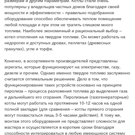
размерам и другим параметрам. Котлы стали очень
популярны у владельцев частных домов благодаря своей
мощности и эффективности – правильно подобранное
оборудование способно обеспечивать теплом помещение
любой площади и при этом не тратить слишком много
топлива. Наиболее экономичный и рациональный выбор –
котел отопления на твердом топливе. Он может работать на
недорогих и доступных дровах, пеллетах (древесных
гранулах), угле и торфе.
Конечно, в ассортименте производителей представлены
агрегаты, которые функционируют на электричестве, газу,
дизеле и прочем. Однако именно твердое топливо заслуженно
считается оптимальным решением. Дело в том, что
функционирование таких устройств основано на принципе
пиролиза – процесса разложения топлива до выделения газа
и дальнейшего его сгорания. Пиролизные (газогенераторные)
котлы могут работать на протяжении 10-12 часов на одной
полной закладке (для сравнения – котлы прямого сгорания
могут похвастаться лишь 3-5 часами действия). К тому же,
монтаж этого оборудования не представляет сложности для
мастера и осуществляется в короткие сроки благодаря
способности интегрироваться в любую имеющуюся систему