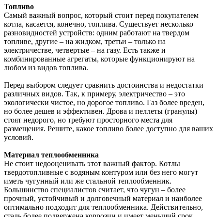
Топливо
Самый важный вопрос, который стоит перед покупателем
котла, касается, конечно, топлива. Существует несколько
разновидностей устройств: одним работают на твердом
топливе, другие – на жидком, третьи – только на
электричестве, четвертые – на газу. Есть также и
комбинированные агрегаты, которые функционируют на
любом из видов топлива.
Перед выбором следует сравнить достоинства и недостатки
различных видов. Так, к примеру, электричество – это
экологически чистое, но дорогое топливо. Газ более вреден,
но более дешев и эффективен. Дрова и пеллеты (гранулы)
стоят недорого, но требуют просторного места для
размещения. Решите, какое топливо более доступно для ваших
условий.
Материал теплообменника
Не стоит недооценивать этот важный фактор. Котлы
твердотопливные с водяным контуром или без него могут
иметь чугунный или же стальной теплообменник.
Большинство специалистов считает, что чугун – более
прочный, устойчивый и долговечный материал и наиболее
оптимально подходит для теплообменника. Действительно,
сталь более подвержена коррозии и имеет меньший срок