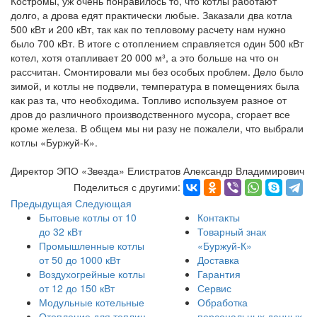
Костромы, уж очень понравилось то, что котлы работают
долго, а дрова едят практически любые. Заказали два котла
500 кВт и 200 кВт, так как по тепловому расчету нам нужно
было 700 кВт. В итоге с отоплением справляется один 500 кВт
котел, хотя отапливает 20 000 м³, а это больше на что он
рассчитан. Смонтировали мы без особых проблем. Дело было
зимой, и котлы не подвели, температура в помещениях была
как раз та, что необходима. Топливо используем разное от
дров до различного производственного мусора, сгорает все
кроме железа. В общем мы ни разу не пожалели, что выбрали
котлы «Буржуй-К».
Директор ЭПО «Звезда» Елистратов Александр Владимирович
Поделиться с другими:
Предыдущая
Следующая
Бытовые котлы от 10
Контакты
до 32 кВт
Товарный знак
Промышленные котлы
«Буржуй-К»
от 50 до 1000 кВт
Доставка
Воздухогрейные котлы
Гарантия
от 12 до 150 кВт
Сервис
Модульные котельные
Обработка
Отопление для теплиц
персональных данных