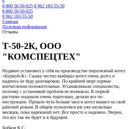
0
8 800 50-50-925
8 962 183-55-50
8 800 50-50-925
8 962 183-55-50
Главная
Полезная информация
Отзывы
Т-50-2К, ООО
"КОМСПЕЦТЕХ"
Недавно установил у себя на производстве пиролизный котел
«Буржуй-К». Скажу честно выбирал котел очень долго и
надеюсь не буду разочарован. По крайней мере первые
впечатления положительные. Устанавливали специалисты,
поэтому с установкой проблем не возникло. К первой
растопке подошли очень тщательно, делали все по
инструкции. Прошло чуть больше часа и котел вышел на свой
рабочий режим. В общем пользуемся им уже несколько
месяцев, пока нареканий нет. Все просто и надежно. Уверен,
что все так же будет и в будущем.
Бобков К.С.