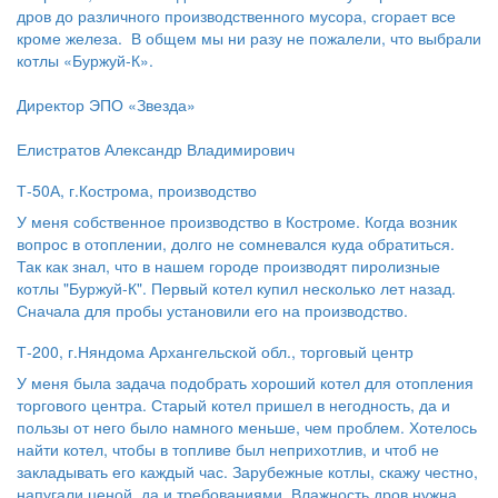
дров до различного производственного мусора, сгорает все
кроме железа. В общем мы ни разу не пожалели, что выбрали
котлы «Буржуй-К».
Директор ЭПО «Звезда»
Елистратов Александр Владимирович
Т-50А, г.Кострома, производство
У меня собственное производство в Костроме. Когда возник
вопрос в отоплении, долго не сомневался куда обратиться.
Так как знал, что в нашем городе производят пиролизные
котлы "Буржуй-К". Первый котел купил несколько лет назад.
Сначала для пробы установили его на производство.
Т-200, г.Няндома Архангельской обл., торговый центр
У меня была задача подобрать хороший котел для отопления
торгового центра. Старый котел пришел в негодность, да и
пользы от него было намного меньше, чем проблем. Хотелось
найти котел, чтобы в топливе был неприхотлив, и чтоб не
закладывать его каждый час. Зарубежные котлы, скажу честно,
напугали ценой, да и требованиями. Влажность дров нужна