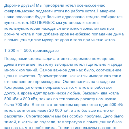
Дорогие друзья! Мы приобрели котел осенью,сейчас
февраль,можно подвезти итоги по работе котла.Наверное
наше послание будет больше адресовано тем,кто собирается
купить котел. ВО ПЕРВЫХ: мы установили котел в
котельную,которая находится вне жилой зоны,так как при
розжиге котла и при добавке дров неизбежно попадание дыма
в помещение,плюс мусор от дров и зола при чистке котла.
Т-200 и Т-500, производство
Перед нами стояла задача отопить огромное помещение,
деньги немалые, поэтому выбирали котел тщательно и среди
многих компаний. Самое важное для нас было, соотношение
цены и качества. Просматривали, как котлы импортного так и
отечественного производства. Остановились на соседе из
Костромы, уж очень понравилось то, что котлы работают
долго, а дрова едят практически любые. Заказали два котла
500 кВт и 200 кВт, так как по тепловому расчету нам нужно
было 700 кВт. В итоге с отоплением справляется один 500 кВт
котел, хотя отапливает 20 000 м³, а это больше на что он
рассчитан. Смонтировали мы без особых проблем. Дело было
зимой, и котлы не подвели, температура в помещениях была
как раз та, что необходима. Топливо используем разное от