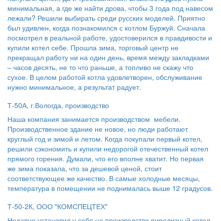
минимальная, а где же найти дрова, чтобы 3 года под навесом
лежали? Решили выбирать среди русских моделей. Приятно
был удивлен, когда познакомился с котлом Буржуй. Сначала
посмотрел в реальной работе, удостоверился в правдивости и
купили котел себе. Прошла зима, торговый центр не
прекращал работу ни на один день, время между закладками
– часов десять, не то что раньше, а топливо не скажу что
сухое. В целом работой котла удовлетворен, обслуживание
нужно минимальное, а результат радует.
Т-50А, г.Вологда, производство
Наша компания занимается производством мебели.
Производственное здание не новое, но люди работают
круглый год и зимой и летом. Когда покупали первый котел,
решили сэкономить и купили недорогой отечественный котел
прямого горения. Думали, что его вполне хватит. Но первая
же зима показала, что за дешевой ценой, стоит
соответствующее же качество. В самые холодные месяцы,
температура в помещении не поднималась выше 12 градусов.
Т-50-2К, ООО "КОМСПЕЦТЕХ"
Недавно установил у себя на производстве пиролизный котел