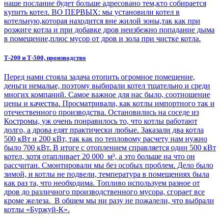
наше послание будет больше адресовано тем,кто собирается
купить котел. ВО ПЕРВЫХ: мы установили котел в
котельную,которая находится вне жилой зоны,так как при
розжиге котла и при добавке дров неизбежно попадание дыма
в помещение,плюс мусор от дров и зола при чистке котла.
Т-200 и Т-500, производство
Перед нами стояла задача отопить огромное помещение,
деньги немалые, поэтому выбирали котел тщательно и среди
многих компаний. Самое важное для нас было, соотношение
цены и качества. Просматривали, как котлы импортного так и
отечественного производства. Остановились на соседе из
Костромы, уж очень понравилось то, что котлы работают
долго, а дрова едят практически любые. Заказали два котла
500 кВт и 200 кВт, так как по тепловому расчету нам нужно
было 700 кВт. В итоге с отоплением справляется один 500 кВт
котел, хотя отапливает 20 000 м³, а это больше на что он
рассчитан. Смонтировали мы без особых проблем. Дело было
зимой, и котлы не подвели, температура в помещениях была
как раз та, что необходима. Топливо используем разное от
дров до различного производственного мусора, сгорает все
кроме железа. В общем мы ни разу не пожалели, что выбрали
котлы «Буржуй-К».