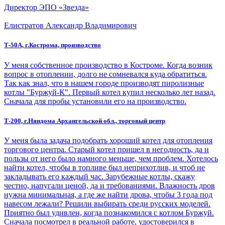
Директор ЭПО «Звезда»
Елистратов Александр Владимирович
Т-50А, г.Кострома, производство
У меня собственное производство в Костроме. Когда возник
вопрос в отоплении, долго не сомневался куда обратиться.
Так как знал, что в нашем городе производят пиролизные
котлы "Буржуй-К". Первый котел купил несколько лет назад.
Сначала для пробы установили его на производство.
Т-200, г.Няндома Архангельской обл., торговый центр
У меня была задача подобрать хороший котел для отопления
торгового центра. Старый котел пришел в негодность, да и
пользы от него было намного меньше, чем проблем. Хотелось
найти котел, чтобы в топливе был неприхотлив, и чтоб не
закладывать его каждый час. Зарубежные котлы, скажу
честно, напугали ценой, да и требованиями. Влажность дров
нужна минимальная, а где же найти дрова, чтобы 3 года под
навесом лежали? Решили выбирать среди русских моделей.
Приятно был удивлен, когда познакомился с котлом Буржуй.
Сначала посмотрел в реальной работе, удостоверился в