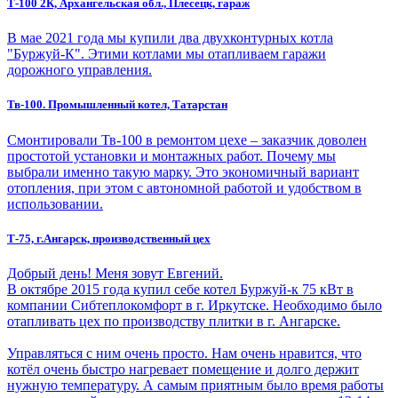
Т-100 2К, Архангельская обл., Плесецк, гараж
В мае 2021 года мы купили два двухконтурных котла
"Буржуй-К". Этими котлами мы отапливаем гаражи
дорожного управления.
Тв-100. Промышленный котел, Татарстан
Смонтировали Тв-100 в ремонтом цехе – заказчик доволен
простотой установки и монтажных работ. Почему мы
выбрали именно такую марку. Это экономичный вариант
отопления, при этом с автономной работой и удобством в
использовании.
Т-75, г.Ангарск, производственный цех
Добрый день! Меня зовут Евгений.
В октябре 2015 года купил себе котел Буржуй-к 75 кВт в
компании Сибтеплокомфорт в г. Иркутске. Необходимо было
отапливать цех по производству плитки в г. Ангарске.
Управляться с ним очень просто. Нам очень нравится, что
котёл очень быстро нагревает помещение и долго держит
нужную температуру. А самым приятным было время работы