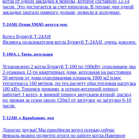
котла от одной закладки в морозы, которое составило 12-14
часов. Это достигается за счет пиролиза. В теплые дни одной
закладки хватало намного дольше, нежили в холодные.
Т-24АН. Отзыв ХМАО, котел в дом.
Котел Буржуй Т-24АН
Являюсь пользователем котла Буржуй Т-24АН, очень доволен.
Т-100А, г. Тверь, котельная
Установлено 2 котла Буржуй Т-100 по 100кВт, отапливаем два
2-этажных 12-ти квартирных дома, котельная на расстоянии
50 метров от дома,отапливаемая площадь 1000 м2 плюс
теплотрасса 160 метров, по тех.расчету общ.тепловая нагрузка
180 кВт. Топимся дровами, в осенне-весенний период
работает 1 котел, в зимний период запускаем второй, расход
по дровам за сезон около 120м3 от загрузки до загрузки 6-10
часов.
Т-12АН, д. Карабаново, дом
Дорогие друзья! Мы приобрели котел осенью,сейчас
февраль,можно подвезти итоги по работе котла.Наверное