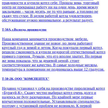
правдивости и купили котел себе. Прошла зима, торговый
центр не прекращал работу ни на один день, время между
закладками – часов десять, не то что раньше, а топливо не
скажу что сухое. В целом работой котла удовлетворен,
обслуживание нужно минимальное, а результат радует.
Т-50А, г.Вологда, производство
Наша компания занимается производством мебели.
Производственное здание не новое, но люди работают
круглый год и зимой и летом. Когда покупали первый котел,
решили сэкономить и купили недорогой отечественный котел
прямого горения. Думали, что его вполне хватит. Но первая
же зима показала, что за дешевой ценой, стоит
соответствующее же качество. В самые холодные месяцы,
температура в помещении не поднималась выше 12 градусов.
Т-50-2К, ООО "КОМСПЕЦТЕХ"
Недавно установил у себя на производстве пиролизный котел
«Буржуй-К». Скажу честно выбирал котел очень долго и
надеюсь не буду разочарован. По крайней мере первые
впечатления положительные. Устанавливали специалисты,
поэтому с установкой проблем не возникло. К первой