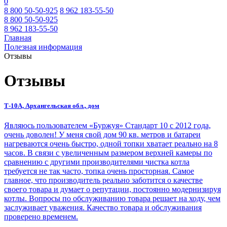
0
8 800 50-50-925
8 962 183-55-50
8 800 50-50-925
8 962 183-55-50
Главная
Полезная информация
Отзывы
Отзывы
Т-10А, Архангельская обл., дом
Являюсь пользователем «Буржуя» Стандарт 10 с 2012 года,
очень доволен! У меня свой дом 90 кв. метров и батареи
нагреваются очень быстро, одной топки хватает реально на 8
часов. В связи с увеличенным размером верхней камеры по
сравнению с другими производителями чистка котла
требуется не так часто, топка очень просторная. Самое
главное, что производитель реально заботится о качестве
своего товара и думает о репутации, постоянно модернизируя
котлы. Вопросы по обслуживанию товара решает на ходу, чем
заслуживает уважения. Качество товара и обслуживания
проверено временем.