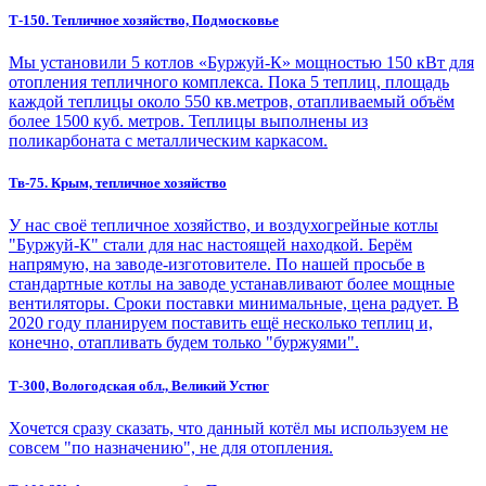
Т-150. Тепличное хозяйство, Подмосковье
Мы установили 5 котлов «Буржуй-К» мощностью 150 кВт для
отопления тепличного комплекса. Пока 5 теплиц, площадь
каждой теплицы около 550 кв.метров, отапливаемый объём
более 1500 куб. метров. Теплицы выполнены из
поликарбоната с металлическим каркасом.
Тв-75. Крым, тепличное хозяйство
У нас своё тепличное хозяйство, и воздухогрейные котлы
"Буржуй-К" стали для нас настоящей находкой. Берём
напрямую, на заводе-изготовителе. По нашей просьбе в
стандартные котлы на заводе устанавливают более мощные
вентиляторы. Сроки поставки минимальные, цена радует. В
2020 году планируем поставить ещё несколько теплиц и,
конечно, отапливать будем только "буржуями".
Т-300, Вологодская обл., Великий Устюг
Хочется сразу сказать, что данный котёл мы используем не
совсем "по назначению", не для отопления.