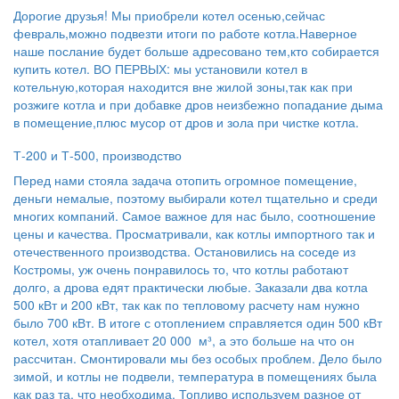
Дорогие друзья! Мы приобрели котел осенью,сейчас
февраль,можно подвезти итоги по работе котла.Наверное
наше послание будет больше адресовано тем,кто собирается
купить котел. ВО ПЕРВЫХ: мы установили котел в
котельную,которая находится вне жилой зоны,так как при
розжиге котла и при добавке дров неизбежно попадание дыма
в помещение,плюс мусор от дров и зола при чистке котла.
Т-200 и Т-500, производство
Перед нами стояла задача отопить огромное помещение,
деньги немалые, поэтому выбирали котел тщательно и среди
многих компаний. Самое важное для нас было, соотношение
цены и качества. Просматривали, как котлы импортного так и
отечественного производства. Остановились на соседе из
Костромы, уж очень понравилось то, что котлы работают
долго, а дрова едят практически любые. Заказали два котла
500 кВт и 200 кВт, так как по тепловому расчету нам нужно
было 700 кВт. В итоге с отоплением справляется один 500 кВт
котел, хотя отапливает 20 000 м³, а это больше на что он
рассчитан. Смонтировали мы без особых проблем. Дело было
зимой, и котлы не подвели, температура в помещениях была
как раз та, что необходима. Топливо используем разное от