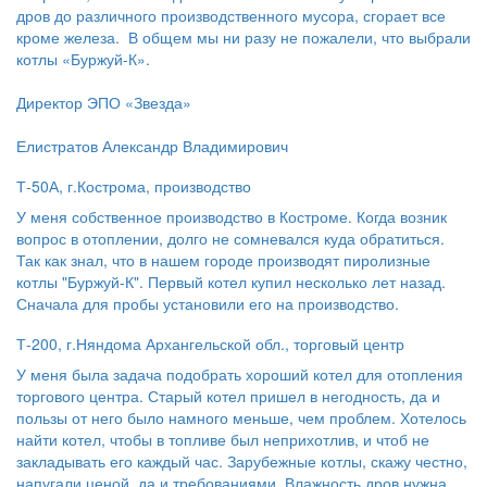
дров до различного производственного мусора, сгорает все
кроме железа. В общем мы ни разу не пожалели, что выбрали
котлы «Буржуй-К».
Директор ЭПО «Звезда»
Елистратов Александр Владимирович
Т-50А, г.Кострома, производство
У меня собственное производство в Костроме. Когда возник
вопрос в отоплении, долго не сомневался куда обратиться.
Так как знал, что в нашем городе производят пиролизные
котлы "Буржуй-К". Первый котел купил несколько лет назад.
Сначала для пробы установили его на производство.
Т-200, г.Няндома Архангельской обл., торговый центр
У меня была задача подобрать хороший котел для отопления
торгового центра. Старый котел пришел в негодность, да и
пользы от него было намного меньше, чем проблем. Хотелось
найти котел, чтобы в топливе был неприхотлив, и чтоб не
закладывать его каждый час. Зарубежные котлы, скажу честно,
напугали ценой, да и требованиями. Влажность дров нужна