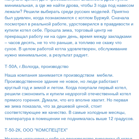
минимальная, а где же найти дрова, чтобы 3 года под навесом
лежали? Решили выбирать среди русских моделей. Приятно
был удивлен, когда познакомился с котлом Буржуй. Сначала
посмотрел в реальной работе, удостоверился в правдивости и
купили котел себе. Прошла зима, торговый центр не
прекращал работу ни на один день, время между закладками
– часов десять, не то что раньше, а топливо не скажу что
сухое. В целом работой котла удовлетворен, обслуживание
нужно минимальное, а результат радует.
Т-50А, г.Вологда, производство
Наша компания занимается производством мебели.
Производственное здание не новое, но люди работают
круглый год и зимой и летом. Когда покупали первый котел,
решили сэкономить и купили недорогой отечественный котел
прямого горения. Думали, что его вполне хватит. Но первая
же зима показала, что за дешевой ценой, стоит
соответствующее же качество. В самые холодные месяцы,
температура в помещении не поднималась выше 12 градусов.
Т-50-2К, ООО "КОМСПЕЦТЕХ"
Недавно установил у себя на производстве пиролизный котел